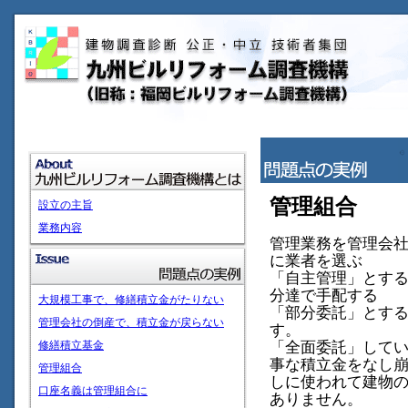
管理組合
設立の主旨
業務内容
管理業務を管理会
に業者を選ぶ
「自主管理」とす
分達で手配する
大規模工事で、修繕積立金がたりない
「部分委託」とす
管理会社の倒産で、積立金が戻らない
す。
修繕積立基金
「全面委託」してい
事な積立金をなし
管理組合
しに使われて建物
口座名義は管理組合に
ありません。